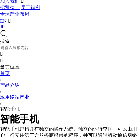
加入我们

招贤纳士
员工福利
全球产业布局
EN

JP
搜索


当前位置：
首页
/
产品介绍
/
应用终端产业
/
智能手机
智能手机
智能手机是指具有独立的操作系统、独立的运行空间，可以由用
户自行安装第三方服务商提供的程序，并可以通过移动通信网络